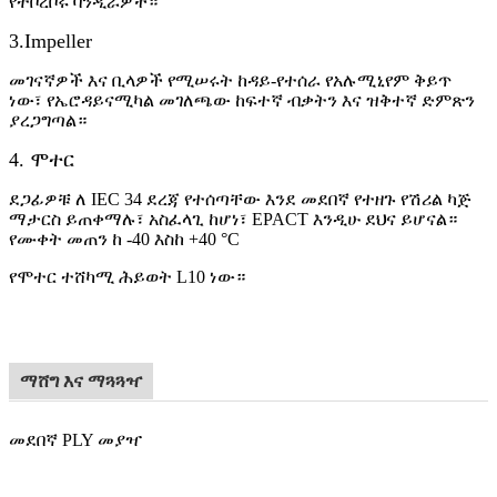
የተቦረቦሩ ባንዲራዎች።
3.Impeller
መገናኛዎች እና ቢላዎች የሚሠሩት ከዳይ-የተሰራ የአሉሚኒየም ቅይጥ
ነው፣ የኤሮዳይናሚካል መገለጫው ከፍተኛ ብቃትን እና ዝቅተኛ ድምጽን
ያረጋግጣል።
4. ሞተር
ደጋፊዎቹ ለ IEC 34 ደረጃ የተሰጣቸው እንደ መደበኛ የተዘጉ የሽሪል ካጅ
ማታርስ ይጠቀማሉ፣ አስፈላጊ ከሆነ፣ EPACT እንዲሁ ደህና ይሆናል።
የሙቀት መጠን ከ -40 እስከ +40 °
C
የሞተር ተሸካሚ ሕይወት L10 ነው።
ማሸግ እና ማጓጓዣ
መደበኛ PLY መያዣ