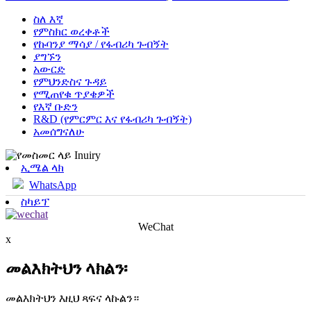
ስለ እኛ
የምስክር ወረቀቶች
የኩባንያ ማሳያ / የፋብሪካ ጉብኝት
ያግኙን
አውርድ
የምህንድስና ጉዳይ
የሚጠየቁ ጥያቄዎች
የእኛ ቡድን
R&D (የምርምር እና የፋብሪካ ጉብኝት)
አመሰግናለሁ
ኢሜል ላክ
WhatsApp
ስካይፕ
WeChat
x
መልእክትህን ላክልን፡
መልእክትህን እዚህ ጻፍና ላኩልን።