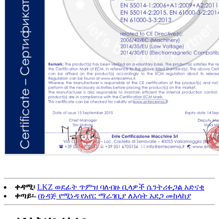
ቀዳሚ፡
LKZ ወደፊት ጥምዝ ባለብዙ ቢላዎች ሴንትሪፉጋል አድናቂ
ቀጣይ፡-
በነዳጅ የሚነዳ የአየር ማራገቢያ ለእሳት አደጋ መከላከያ