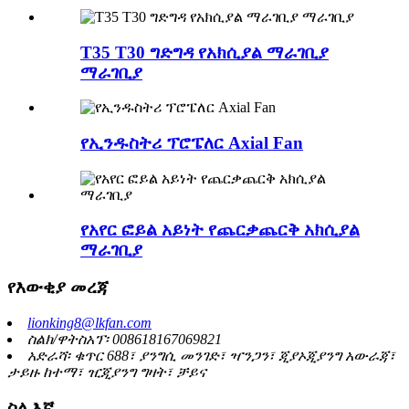
T35 T30 ግድግዳ የአክሲያል ማራገቢያ
ማራገቢያ
የኢንዱስትሪ ፕሮፔለር Axial Fan
የአየር ፎይል አይነት የጨርቃጨርቅ አክሲያል
ማራገቢያ
የእውቂያ መረጃ
lionking8@lkfan.com
ስልክ/ዋትስአፕ፡ 008618167069821
አድራሻ፡ ቁጥር 688፣ ያንግሲ መንገድ፣ ዣንጋን፣ ጂያኦጂያንግ አውራጃ፣
ታይዙ ከተማ፣ ዢጂያንግ ግዛት፣ ቻይና
ስለ እኛ