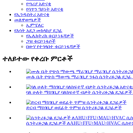
የጣሪያ አድናቂ
የሳጥን ዓይነት አድናቂ
የኢንዱስትሪ አድናቂ
መለዋወጫዎች
ኢምፔለር
የእሳት አደጋ መከላከያ ደጋፊ
የኤሌክትሪክ ቱርቦ ነፋሻዎች
ጋዝ ቱርቦ ነፋሶች
በውሃ የተጎላበተ ቱርቦ ነፋሻዎች
ተለይተው የቀረቡ ምርቶች
ሙሉ ቤት የጭስ ማውጫ ማራገቢያ ንፋስ ሴንትሪፉጋል ደጋፊ ከ
ባለ ሁለት ማስገቢያ ባለከፍተኛ ብቃት ሴንትሪፉጋል ደጋፊዎች ከ
ድርብ ማስገቢያ ወደፊት ጥምዝ ሴንትሪፉጋል ደጋፊዎች
ሴንትሪፉጋል ደጋፊዎች ለAHU፣FFU፣MAU፣HVAC ሲስ