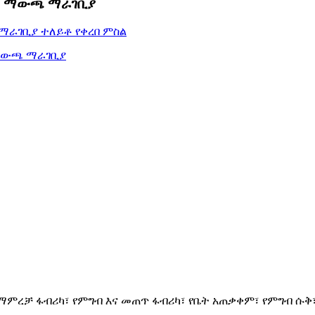
ጭስ ማውጫ ማራገቢያ
ምረቻ ፋብሪካ፣ የምግብ እና መጠጥ ፋብሪካ፣ የቤት አጠቃቀም፣ የምግብ ሱቅ፣