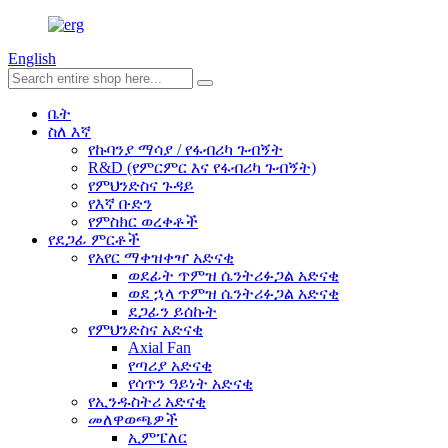
English
ቤት
ስለ እኛ
የኩባንያ ማሳያ / የፋብሪካ ጉብኝት
R&D (የምርምር እና የፋብሪካ ጉብኝት)
የምህንድስና ጉዳይ
የእኛ ቡድን
የምስክር ወረቀቶች
የደጋፊ ምርቶች
የአየር ማቀዝቀዣ አድናቂ
ወደፊት ጥምዝ ሴንትሪፉጋል አድናቂ
ወደ ኋላ ጥምዝ ሴንትሪፉጋል አድናቂ
ደጋፊን ይሰኩት
የምህንድስና አድናቂ
Axial Fan
የጣሪያ አድናቂ
የሳጥን ዓይነት አድናቂ
የኢንዱስትሪ አድናቂ
መለዋወጫዎች
ኢምፔለር