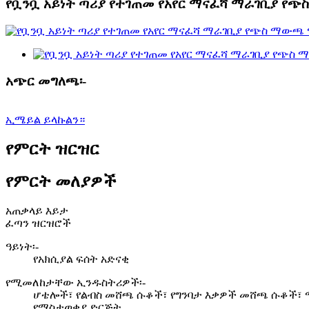
የቧንቧ አይነት ጣሪያ የተገጠመ የአየር ማናፈሻ ማራገቢያ የ
አጭር መግለጫ፡-
ኢሜይል ይላኩልን።
የምርት ዝርዝር
የምርት መለያዎች
አጠቃላይ እይታ
ፈጣን ዝርዝሮች
ዓይነት፡-
የአክሲያል ፍሰት አድናቂ
የሚመለከታቸው ኢንዱስትሪዎች፡-
ሆቴሎች፣ የልብስ መሸጫ ሱቆች፣ የግንባታ እቃዎች መሸጫ ሱቆች፣ ማ
የማስታወቂያ ድርጅት