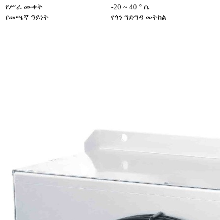
የሥራ ሙቀት
-20 ~ 40 ° ሴ
የመጫኛ ዓይነት
የጎን ግድግዳ መትከል