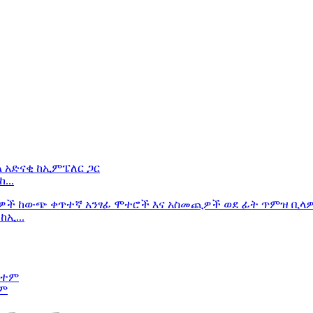
...
ኢ...
ተም