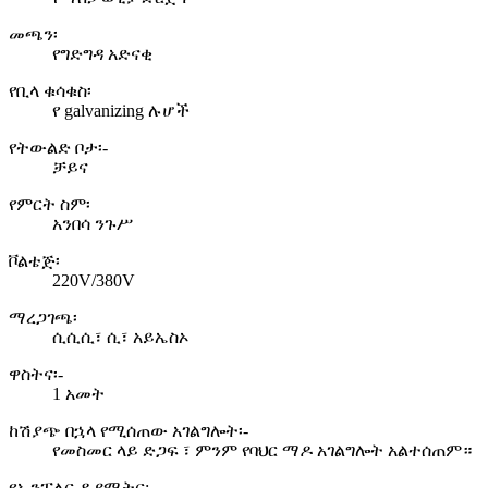
መጫን፡
የግድግዳ አድናቂ
የቢላ ቁሳቁስ፡
የ galvanizing ሉሆች
የትውልድ ቦታ፡-
ቻይና
የምርት ስም፡
አንበሳ ንጉሥ
ቮልቴጅ፡
220V/380V
ማረጋገጫ፡
ሲሲሲ፣ ሲ፣ አይኤስኦ
ዋስትና፡-
1 አመት
ከሽያጭ በኋላ የሚሰጠው አገልግሎት፡-
የመስመር ላይ ድጋፍ ፣ ምንም የባህር ማዶ አገልግሎት አልተሰጠም።
የኢንፔለር ዲያሜትር;