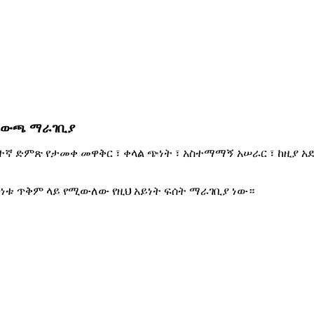
 ማውጫ ማራገቢያ
ተኛ ድምጽ የታመቀ መዋቅር ፣ ቀላል ጭነት ፣ አስተማማኝ አሠራር ፣ ከዚያ አ
ጥነቱ ጥቅም ላይ የሚውለው የዚህ አይነት ፍሰት ማራገቢያ ነው።