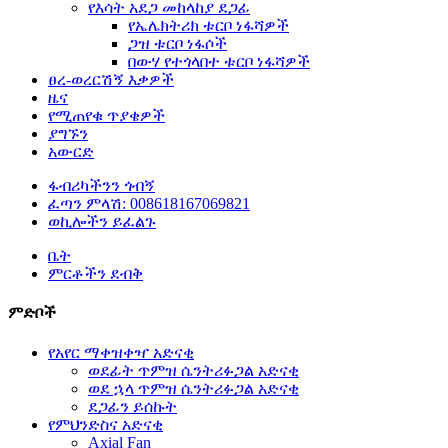
የእሳት አደጋ መከላከያ ደጋፊ
የኤሌክትሪክ ቱርቦ ነፋሻዎች
ጋዝ ቱርቦ ነፋሶች
በውሃ የተጎላበተ ቱርቦ ነፋሻዎች
ፀረ-ወረርሽኝ እቃዎች
ዜና
የሚጠየቁ ጥያቄዎች
ያግኙን
አውርድ
ፋብሪካችንን ጎብኝ
ፈጣን ምላሽ: 008618167069821
ወኪሎችን ይፈልጉ
ቤት
ምርቶችን ደብቅ
ምድቦች
የአየር ማቀዝቀዣ አድናቂ
ወደፊት ጥምዝ ሴንትሪፉጋል አድናቂ
ወደ ኋላ ጥምዝ ሴንትሪፉጋል አድናቂ
ደጋፊን ይሰኩት
የምህንድስና አድናቂ
Axial Fan