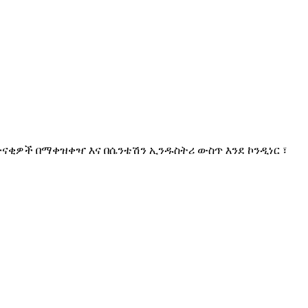
ድናቂዎች በማቀዝቀዣ እና በሴንቴሽን ኢንዱስትሪ ውስጥ እንደ ኮንዲነር ፣