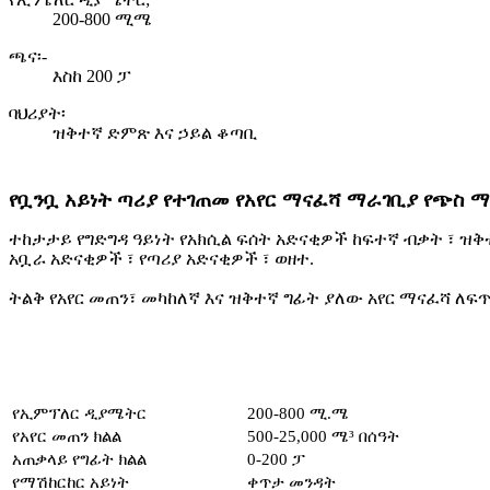
200-800 ሚሜ
ጫና፡-
እስከ 200 ፓ
ባህሪያት፡
ዝቅተኛ ድምጽ እና ኃይል ቆጣቢ
የቧንቧ አይነት ጣሪያ የተገጠመ የአየር ማናፈሻ ማራገቢያ የጭስ
ተከታታይ የግድግዳ ዓይነት የአክሲል ፍሰት አድናቂዎች ከፍተኛ ብቃት ፣ ዝቅ
አቧራ አድናቂዎች ፣ የጣሪያ አድናቂዎች ፣ ወዘተ.
ትልቅ የአየር መጠን፣ መካከለኛ እና ዝቅተኛ ግፊት ያለው አየር ማናፈሻ ለፍ
የኢምፕለር ዲያሜትር
200-800 ሚ.ሜ
የአየር መጠን ክልል
500-25,000 ሜ³ በሰዓት
አጠቃላይ የግፊት ክልል
0-200 ፓ
የማሽከርከር አይነት
ቀጥታ መንዳት