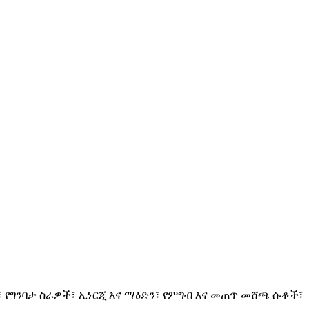
 የግንባታ ስራዎች፣ ኢነርጂ እና ማዕድን፣ የምግብ እና መጠጥ መሸጫ ሱቆች፣