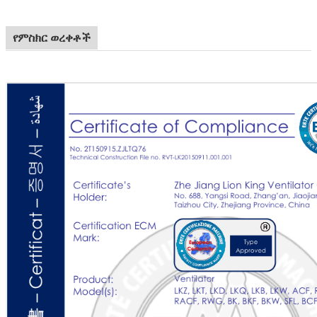
የምስክር ወረቀቶች