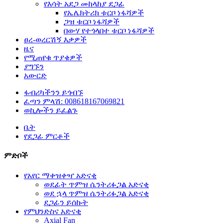
የእሳት አደጋ መከላከያ ደጋፊ
የኤሌክትሪክ ቱርቦ ነፋሻዎች
ጋዝ ቱርቦ ነፋሻዎች
በውሃ የተጎላበተ ቱርቦ ነፋሻዎች
ፀረ-ወረርሽኝ እቃዎች
ዜና
የሚጠየቁ ጥያቄዎች
ያግኙን
አውርድ
ፋብሪካችንን ይጎብኙ
ፈጣን ምላሽ: 008618167069821
ወኪሎችን ይፈልጉ
ቤት
የደጋፊ ምርቶች
ምድቦች
የአየር ማቀዝቀዣ አድናቂ
ወደፊት ጥምዝ ሴንትሪፉጋል አድናቂ
ወደ ኋላ ጥምዝ ሴንትሪፉጋል አድናቂ
ደጋፊን ይሰኩት
የምህንድስና አድናቂ
Axial Fan