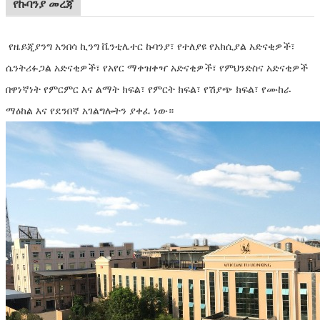
የኩባንያ መረጃ
የዜይጂያንግ አንበሳ ኪንግ ቬንቲሌተር ኩባንያ፣ የተለያዩ የአክሲያል አድናቂዎች፣
ሴንትሪፉጋል አድናቂዎች፣ የአየር ማቀዝቀዣ አድናቂዎች፣ የምህንድስና አድናቂዎች
በዋነኛነት የምርምር እና ልማት ክፍል፣ የምርት ክፍል፣ የሽያጭ ክፍል፣ የሙከራ
ማዕከል እና የደንበኛ አገልግሎትን ያቀፈ ነው።