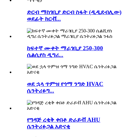
ድርብ ማስገቢያ ድርብ ስፋት (ዲዲደብሊው)
ወደፊት ከርቭ...
ከፍተኛ ሙቀት ማራገቢያ 250-300
ሴልሲየስ ዲግሪ...
ወደ ኋላ ጥምዝ የጎማ ንግድ HVAC
ሴንትሪፉግ...
የግዳጅ ረቂቅ ቀበቶ ድራይቭ AHU
ሴንትሪፉጋል አድናቂ