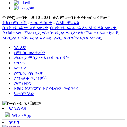
© የቅጂ መብት - 2010-2021፡ ሁሉም መብቶች የተጠበቁ ናቸው።
ትኩስ ምርቶች
-
የጣቢያ ካርታ
-
AMP ሞባይል
ሴንትሪፉጋል የጣሪያ አድናቂ
,
ሴንትሪፉጋል ደጋፊ እና አክሺያል አድናቂ
,
Axial የአየር ማራገቢያ
,
የሴንትሪፉጋል ጣሪያ ጭስ ማውጫ አድናቂዎች
,
አክሲያል ሴንትሪፉጋል አድናቂ
,
ራዲያል ሴንትሪፉጋል አድናቂ
,
ስለ እኛ
የምስክር ወረቀቶች
የኩባንያ ማሳያ / የፋብሪካ ጉብኝት
ያግኙን
አውርድ
የምህንድስና ጉዳይ
የሚጠየቁ ጥያቄዎች
የእኛ ቡድን
R&D (የምርምር እና የፋብሪካ ጉብኝት)
አመሰግናለሁ
ኢሜል ላክ
WhatsApp
ስካይፕ