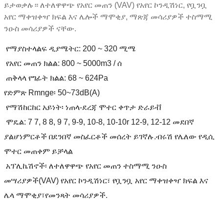
ይታወቃሉ። ለተለዋዋጭ የአየር መጠን (VAV) የአየር ኮንዲሽነር, የቧንቧ
አየር ማቀዝቀዣ ክፍል እና ሌሎች ማሞቂያ, ማጽጃ መሳሪያዎች ተስማሚ
ንዑስ መሳሪያዎች ናቸው.
የማያስተላልፍ ዲያሜትር: 200 ~ 320 ሚሜ
የአየር መጠን ክልል: 800 ~ 5000m3 / ሰ
ጠቅላላ የግፊት ክልል: 68 ~ 624Pa
የድምጽ Rmnge፡ 50~73dB(A)
የማሽከርከር አይነት፡ ነጠላ-ደረጃ ሞተር ቀጥታ ድራይቭ
ሞዴል: 7 7, 8 8, 9 7, 9-9, 10-8, 10-10r 12-9, 12-12 መደበኛ
ያልሆነ
ምርቶች በደንበኛ መስፈርቶች መሰረት ይገኛሉ.
ብሩሽ የሌለው የዲሲ
ሞተር መጠቀም ይቻላል
አፕሊኬሽኖች፡ ለተለዋዋጭ የአየር መጠን ተስማሚ ንዑስ
መሣሪያዎች
(VAV) የአየር ኮንዲሽነር፣ የቧንቧ አየር ማቀዝቀዣ ክፍል እና
ሌላ ማሞቂያ፣
የመንጻት መሳሪያዎች.