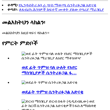
ቀዳሚ፡
የኢንዱስትሪ አቧራ ጭስ ማውጫ ሴንትሪፉጋል አድናቂ
ቀጣይ፡-
ለፋብሪካ ሕንፃዎች ከፍተኛ ሙቀት ያለው የጣሪያ ማራገቢያ
መልእክትህን ላክልን፡
መልእክትህን እዚህ ጻፍና ላኩልን።
የምርት ምድቦች
ወደ ፊት ጥምዝ ባለ ሁለት የአየር
ማስገቢያዎች ሴንትሪፉጋል ፋ…
ወደፊት ጥምዝ ሴንትሪፉጋል አድናቂ