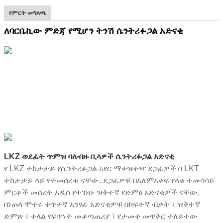
የምርት መግለጫ
ለባርቤኪው ምድጃ የሚሆን ትንሽ ሴንትሪፉጋል አድናቂ
LKZ ወደፊት ጥምዝ ባለብዙ ቢላዎች ሴንትሪፉጋል አድናቂ
የ LKZ ተከታታይ የሴንትሪፉጋል አየር ማቀዝቀዣ ደጋፊዎች በ LKT
ተከታታይ ላይ የተመሰረቱ ናቸው. ደጋፊዎቹ በአለምአቀፍ የላቁ ተመሳሳይ
ምርቶች መሰረት አዲስ የተገነቡ ዝቅተኛ የድምፅ አድናቂዎች ናቸው.
በነጠላ ሞተሩ ቀጥተኛ አንፃፊ አድናቂዎቹ በከፍተኛ ብቃት ፣ ዝቅተኛ
ድምጽ ፣ ቀላል የፍጥነት መቆጣጠሪያ ፣ የታመቀ መዋቅር ተለይተው