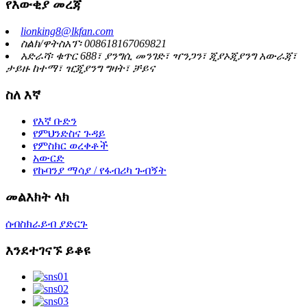
የእውቂያ መረጃ
lionking8@lkfan.com
ስልክ/ዋትስአፕ፡ 008618167069821
አድራሻ፡ ቁጥር 688፣ ያንግሲ መንገድ፣ ዣንጋን፣ ጂያኦጂያንግ አውራጃ፣
ታይዙ ከተማ፣ ዢጂያንግ ግዛት፣ ቻይና
ስለ እኛ
የእኛ ቡድን
የምህንድስና ጉዳይ
የምስክር ወረቀቶች
አውርድ
የኩባንያ ማሳያ / የፋብሪካ ጉብኝት
መልእክት ላክ
ሰብስክራይብ ያድርጉ
እንደተገናኙ ይቆዩ