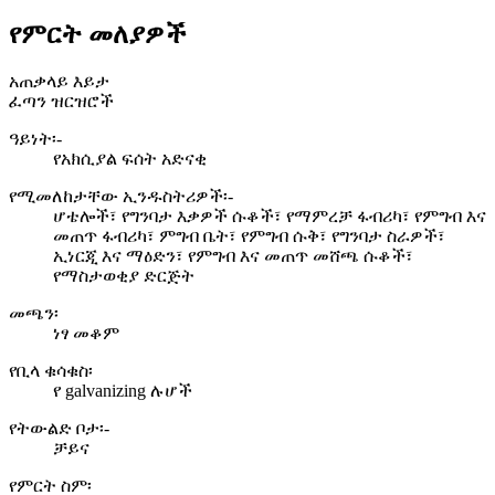
የምርት መለያዎች
አጠቃላይ እይታ
ፈጣን ዝርዝሮች
ዓይነት፡-
የአክሲያል ፍሰት አድናቂ
የሚመለከታቸው ኢንዱስትሪዎች፡-
ሆቴሎች፣ የግንባታ እቃዎች ሱቆች፣ የማምረቻ ፋብሪካ፣ የምግብ እና
መጠጥ ፋብሪካ፣ ምግብ ቤት፣ የምግብ ሱቅ፣ የግንባታ ስራዎች፣
ኢነርጂ እና ማዕድን፣ የምግብ እና መጠጥ መሸጫ ሱቆች፣
የማስታወቂያ ድርጅት
መጫን፡
ነፃ መቆም
የቢላ ቁሳቁስ፡
የ galvanizing ሉሆች
የትውልድ ቦታ፡-
ቻይና
የምርት ስም፡