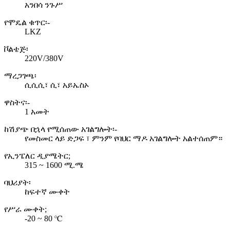
አንበሳ ንጉሥ
የሞዴል ቁጥር፡-
LKZ
ቮልቴጅ፡
220V/380V
ማረጋገጫ፡
ሲሲሲ፣ ሲ፣ አይኤስኦ
ዋስትና፡-
1 አመት
ከሽያጭ በኋላ የሚሰጠው አገልግሎት፡-
የመስመር ላይ ድጋፍ ፣ ምንም የባህር ማዶ አገልግሎት አልተሰጠም።
የኢንፔለር ዲያሜትር;
315 ~ 1600 ሚ.ሜ
ባህሪያት፡
ከፍተኛ ሙቀት
የሥራ ሙቀት;
-20 ~ 80 ℃