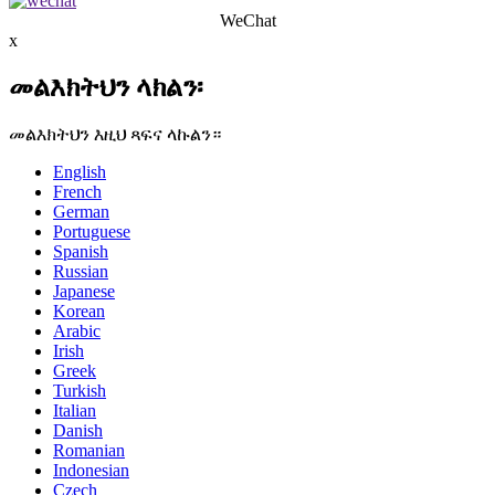
WeChat
x
መልእክትህን ላክልን፡
መልእክትህን እዚህ ጻፍና ላኩልን።
English
French
German
Portuguese
Spanish
Russian
Japanese
Korean
Arabic
Irish
Greek
Turkish
Italian
Danish
Romanian
Indonesian
Czech