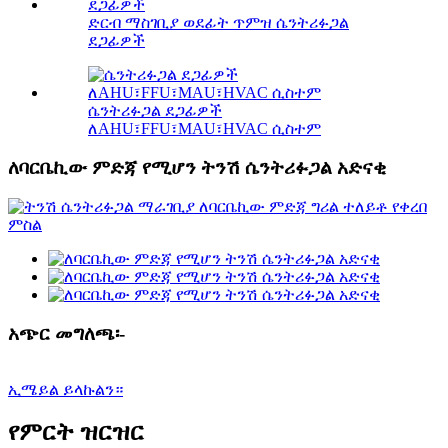
ድርብ ማስገቢያ ወደፊት ጥምዝ ሴንትሪፉጋል
ደጋፊዎች
ሴንትሪፉጋል ደጋፊዎች
ለAHU፣FFU፣MAU፣HVAC ሲስተም
ለባርቤኪው ምድጃ የሚሆን ትንሽ ሴንትሪፉጋል አድናቂ
አጭር መግለጫ፡-
ኢሜይል ይላኩልን።
የምርት ዝርዝር