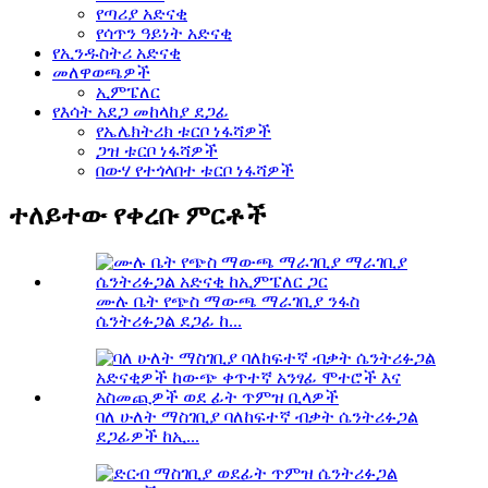
የጣሪያ አድናቂ
የሳጥን ዓይነት አድናቂ
የኢንዱስትሪ አድናቂ
መለዋወጫዎች
ኢምፔለር
የእሳት አደጋ መከላከያ ደጋፊ
የኤሌክትሪክ ቱርቦ ነፋሻዎች
ጋዝ ቱርቦ ነፋሻዎች
በውሃ የተጎላበተ ቱርቦ ነፋሻዎች
ተለይተው የቀረቡ ምርቶች
ሙሉ ቤት የጭስ ማውጫ ማራገቢያ ንፋስ
ሴንትሪፉጋል ደጋፊ ከ...
ባለ ሁለት ማስገቢያ ባለከፍተኛ ብቃት ሴንትሪፉጋል
ደጋፊዎች ከኢ...