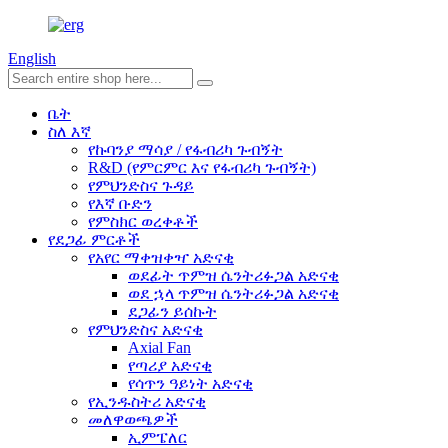
English
ቤት
ስለ እኛ
የኩባንያ ማሳያ / የፋብሪካ ጉብኝት
R&D (የምርምር እና የፋብሪካ ጉብኝት)
የምህንድስና ጉዳይ
የእኛ ቡድን
የምስክር ወረቀቶች
የደጋፊ ምርቶች
የአየር ማቀዝቀዣ አድናቂ
ወደፊት ጥምዝ ሴንትሪፉጋል አድናቂ
ወደ ኋላ ጥምዝ ሴንትሪፉጋል አድናቂ
ደጋፊን ይሰኩት
የምህንድስና አድናቂ
Axial Fan
የጣሪያ አድናቂ
የሳጥን ዓይነት አድናቂ
የኢንዱስትሪ አድናቂ
መለዋወጫዎች
ኢምፔለር