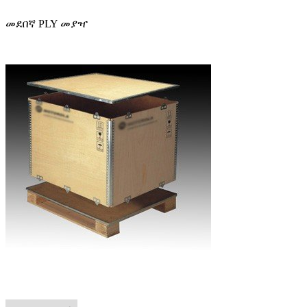
መደበኛ PLY መያዣ