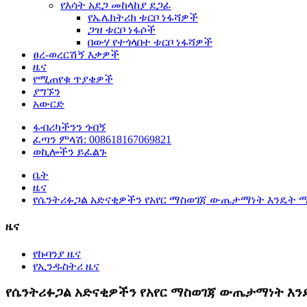
የእሳት አደጋ መከላከያ ደጋፊ
የኤሌክትሪክ ቱርቦ ነፋሻዎች
ጋዝ ቱርቦ ነፋሶች
በውሃ የተጎላበተ ቱርቦ ነፋሻዎች
ፀረ-ወረርሽኝ እቃዎች
ዜና
የሚጠየቁ ጥያቄዎች
ያግኙን
አውርድ
ፋብሪካችንን ጎብኝ
ፈጣን ምላሽ: 008618167069821
ወኪሎችን ይፈልጉ
ቤት
ዜና
የሴንትሪፉጋል አድናቂዎችን የአየር ማስወገጃ ውጤታማነት እንዴት 
ዜና
የኩባንያ ዜና
የኢንዱስትሪ ዜና
የሴንትሪፉጋል አድናቂዎችን የአየር ማስወገጃ ውጤታማነት እ