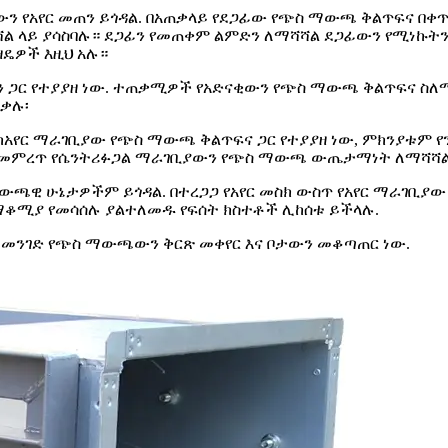
ን የአየር መጠን ይጎዳል. በአጠቃላይ የደጋፊው የጭስ ማውጫ ቅልጥፍና በቀ
 ላይ ያሳስባሉ። ደጋፊን የመጠቀም ልምድን ለማሻሻል ደጋፊውን የሚነኩትን
ዴዎች እዚህ አሉ።
 ጋር የተያያዘ ነው. ተጠቃሚዎች የአድናቂውን የጭስ ማውጫ ቅልጥፍና ስለማ
ቃሉ፡
ከአየር ማራገቢያው የጭስ ማውጫ ቅልጥፍና ጋር የተያያዘ ነው, ምክንያቱም 
ምረጥ የሴንትሪፉጋል ማራገቢያውን የጭስ ማውጫ ውጤታማነት ለማሻሻል በጣም
ውጫዊ ሁኔታዎችም ይጎዳል. በተረጋጋ የአየር መስክ ውስጥ የአየር ማራገቢያ
 ማቆሚያ የመሳሰሉ ያልተለመዱ የፍሰት ክስተቶች ሊከሰቱ ይችላሉ.
መንገድ የጭስ ማውጫውን ቅርጽ መቀየር እና ቦታውን መቆጣጠር ነው.