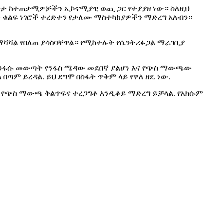
ጥታ ከተጠቃሚዎቻችን ኢኮኖሚያዊ ወጪ ጋር የተያያዘ ነው። ስለዚህ
 ቁልፍ ነገሮች ተረድተን የታለሙ ማስተካከያዎችን ማድረግ አለብን።
ሻሻል የበለጠ ያሳስባቸዋል። የሚከተሉት የሴንትሪፉጋል ማራገቢያ
የንፋሱ መውጣት የንፋስ ሜዳው መደበኛ ያልሆነ እና የጭስ ማውጫው
 ይረዳል. ይህ ደግሞ በስፋት ጥቅም ላይ የዋለ ዘዴ ነው.
ው የጭስ ማውጫ ቅልጥፍና ተረጋግቶ እንዲቆይ ማድረግ ይቻላል. የአክሱም