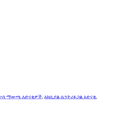
 ጭስ ማውጫ አድናቂዎች
,
አክሲያል ሴንትሪፉጋል አድናቂ
,