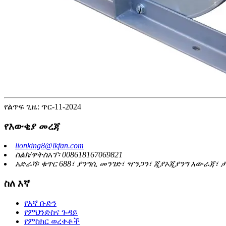
የልጥፍ ጊዜ: ጥር-11-2024
የእውቂያ መረጃ
lionking8@lkfan.com
ስልክ/ዋትስአፕ፡ 008618167069821
አድራሻ፡ ቁጥር 688፣ ያንግሲ መንገድ፣ ዣንጋን፣ ጂያኦጂያንግ አውራጃ፣ 
ስለ እኛ
የእኛ ቡድን
የምህንድስና ጉዳይ
የምስክር ወረቀቶች