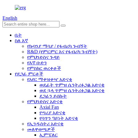
English
ቤት
ስለ እኛ
የኩባንያ ማሳያ / የፋብሪካ ጉብኝት
R&D (የምርምር እና የፋብሪካ ጉብኝት)
የምህንድስና ጉዳይ
የእኛ ቡድን
የምስክር ወረቀቶች
የደጋፊ ምርቶች
የአየር ማቀዝቀዣ አድናቂ
ወደፊት ጥምዝ ሴንትሪፉጋል አድናቂ
ወደ ኋላ ጥምዝ ሴንትሪፉጋል አድናቂ
ደጋፊን ይሰኩት
የምህንድስና አድናቂ
Axial Fan
የጣሪያ አድናቂ
የሳጥን ዓይነት አድናቂ
የኢንዱስትሪ አድናቂ
መለዋወጫዎች
ኢምፔለር