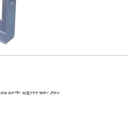
ታይዙ ከተማ፣ ዢጂያንግ ግዛት፣ ቻይና