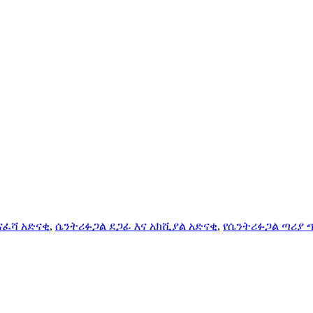
ማናፈሻ አድናቂ
,
ሴንትሪፉጋል ደጋፊ እና አክሺያል አድናቂ
,
የሴንትሪፉጋል ጣሪያ