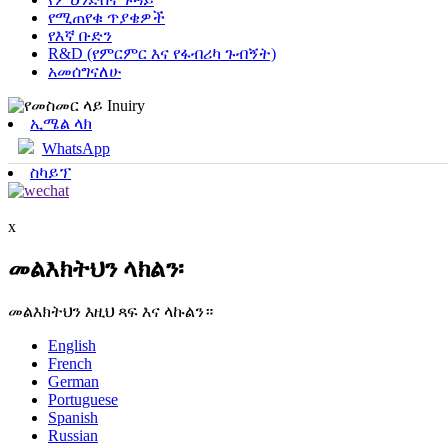
የሚጠየቁ ጥያቄዎች
የእኛ ቡድን
R&D (የምርምር እና የፋብሪካ ጉብኝት)
አመሰግናለሁ
ኢሜል ላክ
WhatsApp
ስካይፕ
x
መልእክትህን ላክልን፡
መልእክትህን እዚህ ጻፍ እና ላኩልን።
English
French
German
Portuguese
Spanish
Russian