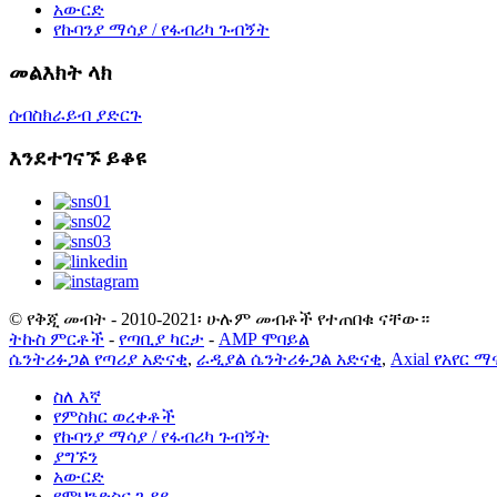
አውርድ
የኩባንያ ማሳያ / የፋብሪካ ጉብኝት
መልእክት ላክ
ሰብስክራይብ ያድርጉ
እንደተገናኙ ይቆዩ
© የቅጂ መብት - 2010-2021፡ ሁሉም መብቶች የተጠበቁ ናቸው።
ትኩስ ምርቶች
-
የጣቢያ ካርታ
-
AMP ሞባይል
ሴንትሪፉጋል የጣሪያ አድናቂ
,
ራዲያል ሴንትሪፉጋል አድናቂ
,
Axial የአየር 
ስለ እኛ
የምስክር ወረቀቶች
የኩባንያ ማሳያ / የፋብሪካ ጉብኝት
ያግኙን
አውርድ
የምህንድስና ጉዳይ